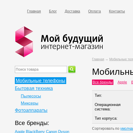
Главная
Блог
Доставка
Оплата
Контакты
Главная
→
Мобильные те
Мобильн
Мобильные телефоны
Все бренды
Apple
B
Бытовая техника
Тип:
Пылесосы
Миксеры
Операционная
система:
Фотоаппараты
Тип корпуса:
Все бренды:
Сортировать по
умолча
Apple
BlackBerry
Canon
Dyson