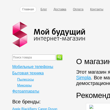
Главная
Блог
Доставка
Оплата
Контакты
О магази
Мобильные телефоны
Этот магазин 
Бытовая техника
Simpla
. Все м
Пылесосы
демострацион
Миксеры
Фотоаппараты
Рекомен
Все бренды:
Apple
BlackBerry
Canon
Dyson