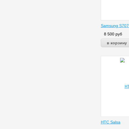
Samsung S707
8 500
руб
HTC Salsa