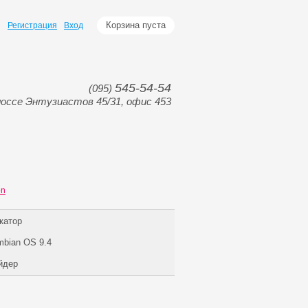
Корзина пуста
Регистрация
Вход
545-54-54
(095)
оссе Энтузиастов 45/31, офис 453
on
катор
bian OS 9.4
йдер