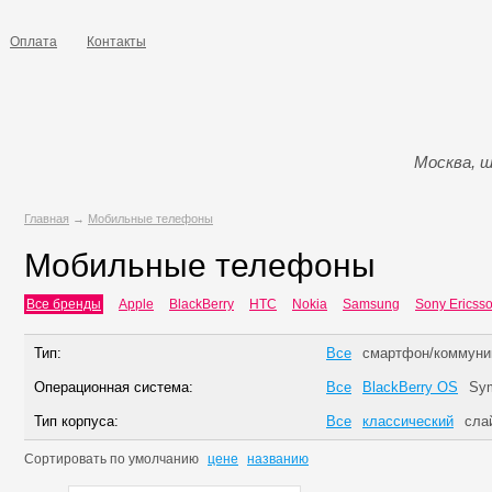
Оплата
Контакты
Москва, ш
Главная
→
Мобильные телефоны
Мобильные телефоны
Все бренды
Apple
BlackBerry
HTC
Nokia
Samsung
Sony Ericss
Тип:
Все
смартфон/коммуни
Операционная система:
Все
BlackBerry OS
Sym
Тип корпуса:
Все
классический
сла
Сортировать по
умолчанию
цене
названию