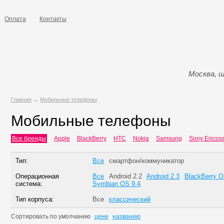
Оплата
Контакты
Москва, ш
Главная
→
Мобильные телефоны
Мобильные телефоны
Все бренды
Apple
BlackBerry
HTC
Nokia
Samsung
Sony Ericss
Тип:
Все
смартфон/коммуникатор
Операционная
Все
Android 2.2
Android 2.3
BlackBerry 
система:
Symbian OS 9.4
Тип корпуса:
Все
классический
Сортировать по
умолчанию
цене
названию