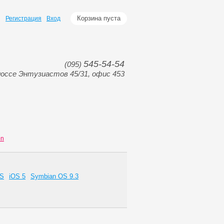
Корзина пуста
Регистрация
Вход
545-54-54
(095)
оссе Энтузиастов 45/31, офис 453
on
OS
iOS 5
Symbian OS 9.3