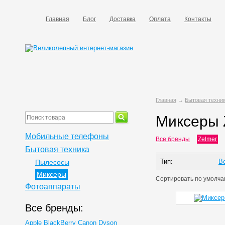
Главная
Блог
Доставка
Оплата
Контакты
Главная
→
Бытовая техни
Миксеры 
Мобильные телефоны
Все бренды
Zelmer
Бытовая техника
Тип:
В
Пылесосы
Миксеры
Сортировать по
умолча
Фотоаппараты
Все бренды:
Apple
BlackBerry
Canon
Dyson