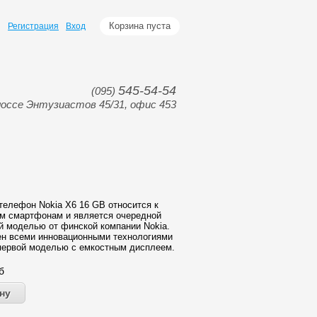
Корзина пуста
Регистрация
Вход
545-54-54
(095)
оссе Энтузиастов 45/31, офис 453
елефон Nokia Х6 16 GB относится к
м смартфонам и является очередной
 моделью от финской компании Nokia.
ен всеми инновационными технологиями
первой моделью с емкостным дисплеем.
б