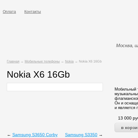
Оплата
Контакты
Москва, ш
Главная
→
Мобильные телефоны
→
Nokia
→ Nokia X6 16Gb
Nokia X6 16Gb
Мобильный т
музыкальны
флагманской
Он и оснащ
и является 
13 000
ру
←
Samsung S3650 Corby
Samsung S3350
→