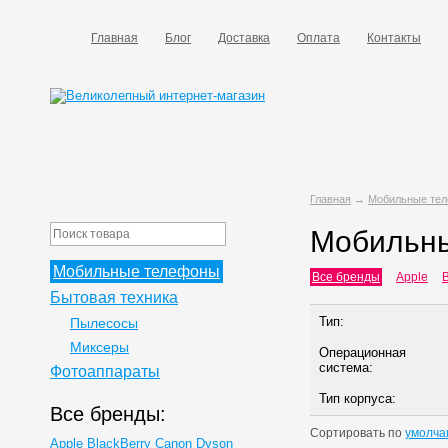
Главная
Блог
Доставка
Оплата
Контакты
Главная
→
Мобильные те
Мобильн
Мобильные телефоны
Все бренды
Apple
B
Бытовая техника
Тип:
Пылесосы
Миксеры
Операционная
система:
Фотоаппараты
Тип корпуса:
Все бренды:
Сортировать по
умолча
Apple
BlackBerry
Canon
Dyson