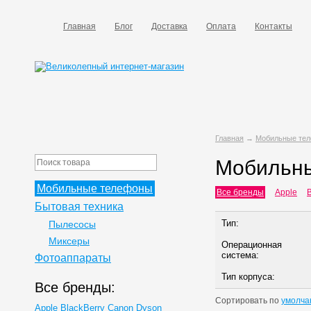
Главная
Блог
Доставка
Оплата
Контакты
Главная
→
Мобильные те
Мобильн
Мобильные телефоны
Все бренды
Apple
B
Бытовая техника
Тип:
Пылесосы
Миксеры
Операционная
система:
Фотоаппараты
Тип корпуса:
Все бренды:
Сортировать по
умолча
Apple
BlackBerry
Canon
Dyson