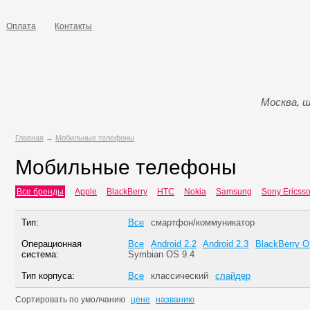
Оплата
Контакты
Москва, ш
Главная
→
Мобильные телефоны
Мобильные телефоны
Все бренды
Apple
BlackBerry
HTC
Nokia
Samsung
Sony Ericss
Тип:
Все
смартфон/коммуникатор
Операционная
Все
Android 2.2
Android 2.3
BlackBerry 
система:
Symbian OS 9.4
Тип корпуса:
Все
классический
слайдер
Сортировать по
умолчанию
цене
названию