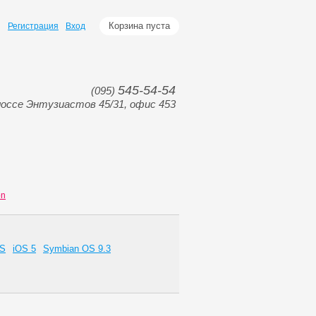
Корзина пуста
Регистрация
Вход
545-54-54
(095)
оссе Энтузиастов 45/31, офис 453
on
OS
iOS 5
Symbian OS 9.3