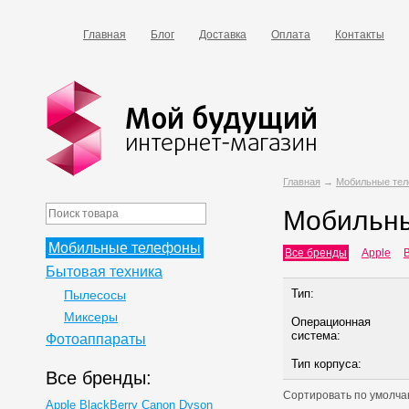
Главная
Блог
Доставка
Оплата
Контакты
Главная
→
Мобильные те
Мобильн
Мобильные телефоны
Все бренды
Apple
B
Бытовая техника
Тип:
Пылесосы
Миксеры
Операционная
система:
Фотоаппараты
Тип корпуса:
Все бренды:
Сортировать по
умолча
Apple
BlackBerry
Canon
Dyson