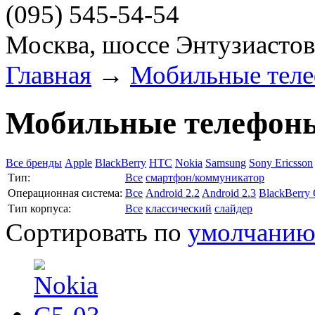
(095)
545-54-54
Москва, шоссе Энтузиастов
Главная
→
Мобильные тел
Мобильные телефон
Все бренды
Apple
BlackBerry
HTC
Nokia
Samsung
Sony Ericsson
Тип:
Все
смартфон/коммуникатор
Операционная система:
Все
Android 2.2
Android 2.3
BlackBerry
Тип корпуса:
Все
классический
слайдер
Сортировать по
умолчани