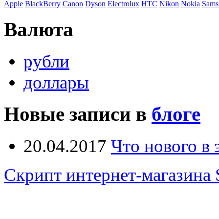
Apple
BlackBerry
Canon
Dyson
Electrolux
HTC
Nikon
Nokia
Sams
Валюта
рубли
доллары
Новые записи в
блоге
20.04.2017
Что нового в
Скрипт интернет-магазина 