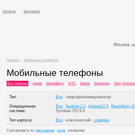
Оплата
Контакты
Москва, ш
Главная
→
Мобильные телефоны
Мобильные телефоны
Все бренды
Apple
BlackBerry
HTC
Nokia
Samsung
Sony Ericss
Тип:
Все
смартфон/коммуникатор
Операционная
Все
Android 2.2
Android 2.3
BlackBerry 
система:
Symbian OS 9.4
Тип корпуса:
Все
классический
слайдер
Сортировать по
умолчанию
цене
названию