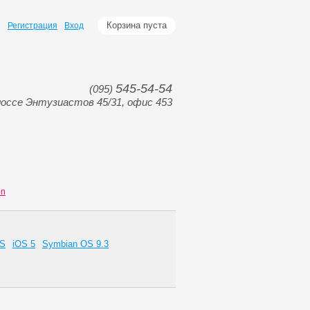
Корзина пуста
Регистрация
Вход
545-54-54
(095)
оссе Энтузиастов 45/31, офис 453
on
OS
iOS 5
Symbian OS 9.3