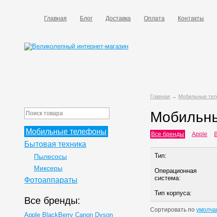
Главная
Блог
Доставка
Оплата
Контакты
Главная
→
Мобильные те
Мобильн
Мобильные телефоны
Все бренды
Apple
B
Бытовая техника
Тип:
Пылесосы
Миксеры
Операционная
система:
Фотоаппараты
Тип корпуса:
Все бренды:
Сортировать по
умолча
Apple
BlackBerry
Canon
Dyson