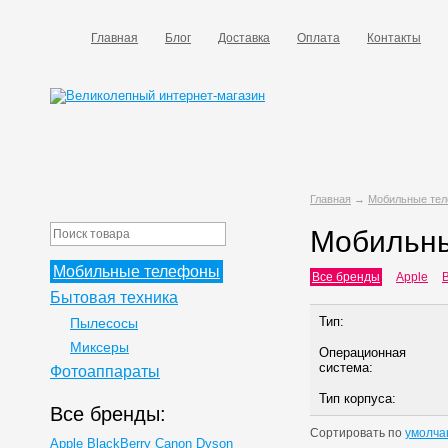
Главная
Блог
Доставка
Оплата
Контакты
Главная
→
Мобильные те
Мобильн
Мобильные телефоны
Все бренды
Apple
B
Бытовая техника
Тип:
Пылесосы
Миксеры
Операционная
система:
Фотоаппараты
Тип корпуса:
Все бренды:
Сортировать по
умолча
Apple
BlackBerry
Canon
Dyson