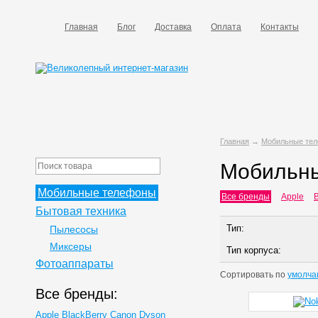
Главная
Блог
Доставка
Оплата
Контакты
Главная
→
Мобильные те
Мобильн
Мобильные телефоны
Все бренды
Apple
B
Бытовая техника
Тип:
Пылесосы
Миксеры
Тип корпуса:
Фотоаппараты
Сортировать по
умолча
Все бренды:
Apple
BlackBerry
Canon
Dyson