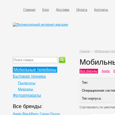
Главная
Блог
Доставка
Оплата
Контакты
Главная
→
Мобильные те
Мобильн
Мобильные телефоны
Все бренды
Apple
B
Бытовая техника
Тип:
Пылесосы
Миксеры
Операционная систе
Фотоаппараты
Тип корпуса:
Все бренды:
Сортировать по
умолча
Apple
BlackBerry
Canon
Dyson