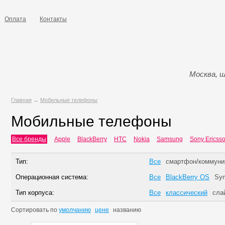
Оплата
Контакты
Москва, ш
Главная
→
Мобильные телефоны
Мобильные телефоны
Все бренды
Apple
BlackBerry
HTC
Nokia
Samsung
Sony Ericss
Тип:
Все
смартфон/коммуни
Операционная система:
Все
BlackBerry OS
Sym
Тип корпуса:
Все
классический
сла
Сортировать по
умолчанию
цене
названию