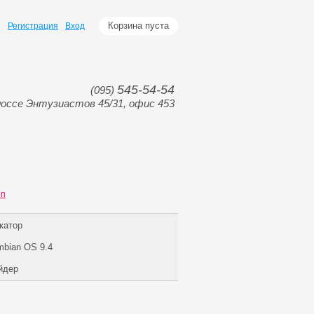
Корзина пуста
Регистрация
Вход
545-54-54
(095)
оссе Энтузиастов 45/31, офис 453
on
катор
bian OS 9.4
йдер