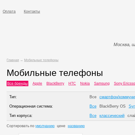
Оплата
Контакты
Москва, ш
Главная
→
Мобильные телефоны
Мобильные телефоны
Все бренды
Apple
BlackBerry
HTC
Nokia
Samsung
Sony Ericss
Тип:
Все
смартфон/коммуни
Операционная система:
Все
BlackBerry OS
Sym
Тип корпуса:
Все
классический
сла
Сортировать по
умолчанию
цене
названию