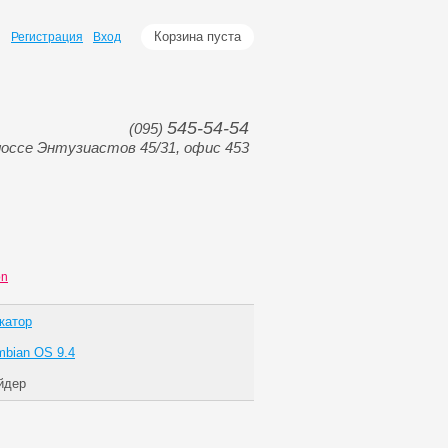
Корзина пуста
Регистрация
Вход
545-54-54
(095)
оссе Энтузиастов 45/31, офис 453
on
катор
bian OS 9.4
йдер