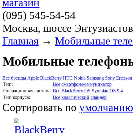
(095)
545-54-54
Москва, шоссе Энтузиастов
Главная
→
Мобильные тел
Мобильные телефон
Все бренды
Apple
BlackBerry
HTC
Nokia
Samsung
Sony Ericsson
Тип:
Все
смартфон/коммуникатор
Операционная система:
Все
BlackBerry OS
Symbian OS 9.4
Тип корпуса:
Все
классический
слайдер
Сортировать по
умолчани