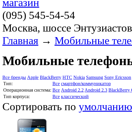
(095)
545-54-54
Москва, шоссе Энтузиастов
Главная
→
Мобильные тел
Мобильные телефон
Все бренды
Apple
BlackBerry
HTC
Nokia
Samsung
Sony Ericsson
Тип:
Все
смартфон/коммуникатор
Операционная система:
Все
Android 2.2
Android 2.3
BlackBerry
Тип корпуса:
Все
классический
Сортировать по
умолчани