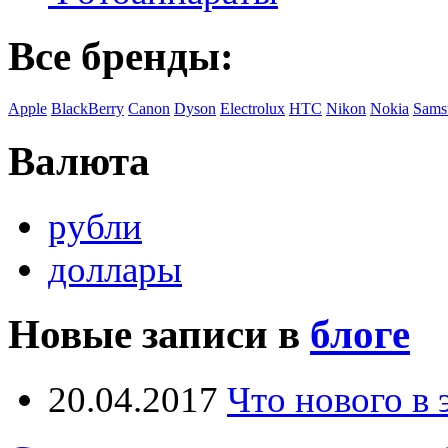
Все бренды:
Apple
BlackBerry
Canon
Dyson
Electrolux
HTC
Nikon
Nokia
Sams
Валюта
рубли
доллары
Новые записи в
блоге
20.04.2017
Что нового в