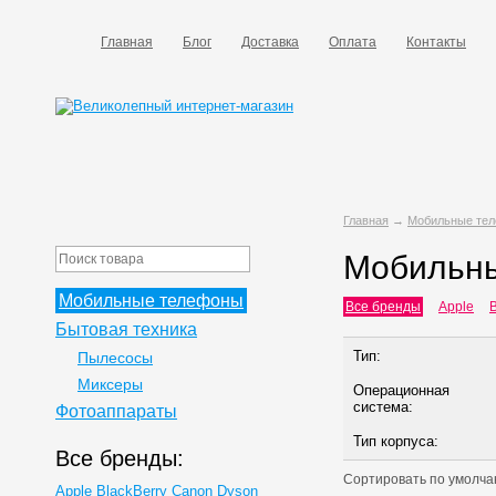
Главная
Блог
Доставка
Оплата
Контакты
Главная
→
Мобильные те
Мобильн
Мобильные телефоны
Все бренды
Apple
B
Бытовая техника
Тип:
Пылесосы
Миксеры
Операционная
система:
Фотоаппараты
Тип корпуса:
Все бренды:
Сортировать по
умолча
Apple
BlackBerry
Canon
Dyson