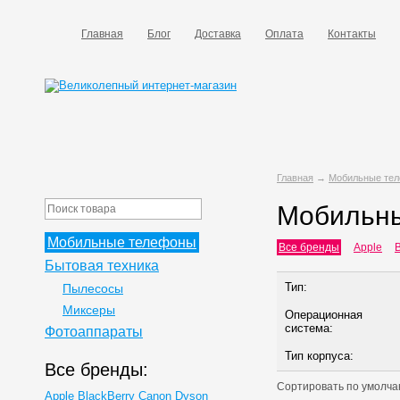
Главная
Блог
Доставка
Оплата
Контакты
Главная
→
Мобильные те
Мобильн
Мобильные телефоны
Все бренды
Apple
B
Бытовая техника
Тип:
Пылесосы
Миксеры
Операционная
система:
Фотоаппараты
Тип корпуса:
Все бренды:
Сортировать по
умолча
Apple
BlackBerry
Canon
Dyson