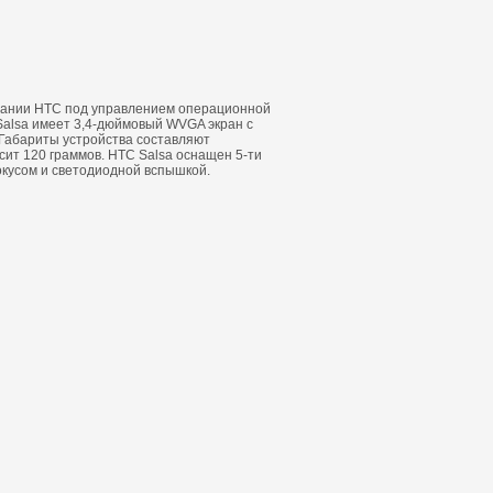
пании HTC под управлением операционной
 Salsa имеет 3,4-дюймовый WVGA экран с
Габариты устройства составляют
сит 120 граммов. HTC Salsa оснащен 5-ти
окусом и светодиодной вспышкой.