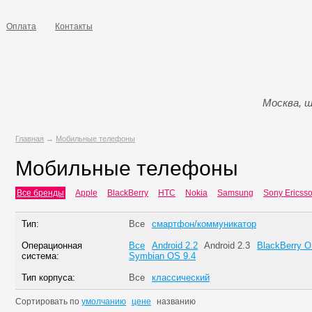
Оплата
Контакты
Москва, ш
Главная
→
Мобильные телефоны
Мобильные телефоны
Все бренды
Apple
BlackBerry
HTC
Nokia
Samsung
Sony Ericss
Тип:
Все
смартфон/коммуникатор
Операционная
Все
Android 2.2
Android 2.3
BlackBerry 
система:
Symbian OS 9.4
Тип корпуса:
Все
классический
Сортировать по
умолчанию
цене
названию