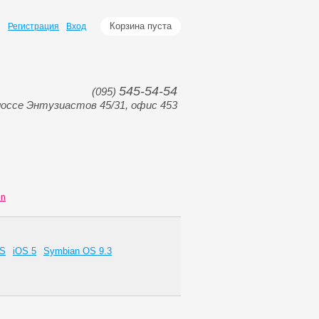
Корзина пуста
Регистрация
Вход
545-54-54
(095)
оссе Энтузиастов 45/31, офис 453
on
OS
iOS 5
Symbian OS 9.3