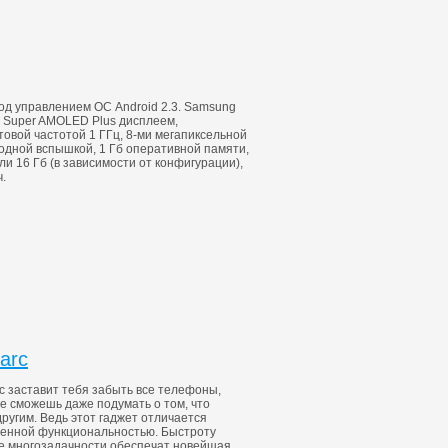
под управлением ОС Android 2.3. Samsung
м Super AMOLED Plus дисплеем,
овой частотой 1 ГГц, 8-ми мегапиксельной
одной вспышкой, 1 Гб оперативной памяти,
и 16 Гб (в зависимости от конфигурации),
.
arc
rc заставит тебя забыть все телефоны,
не сможешь даже подумать о том, что
ругим. Ведь этот гаджет отличается
денной функциональностью. Быстроту
е многозадачности обеспечат новейшая