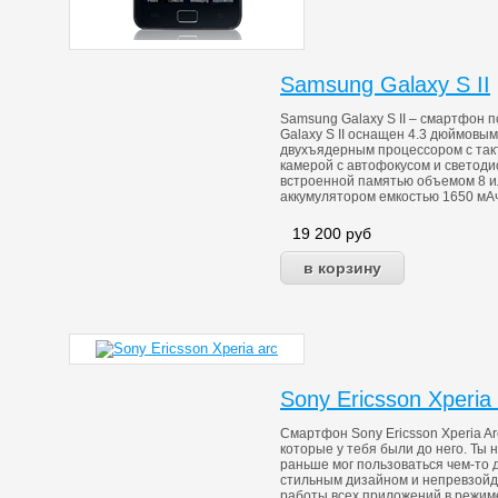
Samsung Galaxy S II
Samsung Galaxy S II – смартфон 
Galaxy S II оснащен 4.3 дюймовы
двухъядерным процессором с такт
камерой с автофокусом и светоди
встроенной памятью объемом 8 ил
аккумулятором емкостью 1650 мАч
19 200
руб
Sony Ericsson Xperia 
Смартфон Sony Ericsson Xperia A
которые у тебя были до него. Ты 
раньше мог пользоваться чем-то д
стильным дизайном и непревзой
работы всех приложений в режим