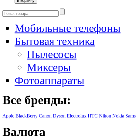
Мобильные телефоны
Бытовая техника
Пылесосы
Миксеры
Фотоаппараты
Все бренды:
Apple
BlackBerry
Canon
Dyson
Electrolux
HTC
Nikon
Nokia
Sams
Валюта