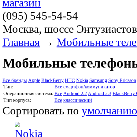
(095)
545-54-54
Москва, шоссе Энтузиастов
Главная
→
Мобильные тел
Мобильные телефон
Все бренды
Apple
BlackBerry
HTC
Nokia
Samsung
Sony Ericsson
Тип:
Все
смартфон/коммуникатор
Операционная система:
Все
Android 2.2
Android 2.3
BlackBerry
Тип корпуса:
Все
классический
Сортировать по
умолчани