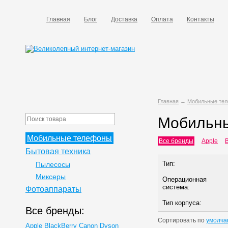
Главная
Блог
Доставка
Оплата
Контакты
Главная
→
Мобильные те
Мобильн
Мобильные телефоны
Все бренды
Apple
B
Бытовая техника
Тип:
Пылесосы
Миксеры
Операционная
система:
Фотоаппараты
Тип корпуса:
Все бренды:
Сортировать по
умолча
Apple
BlackBerry
Canon
Dyson