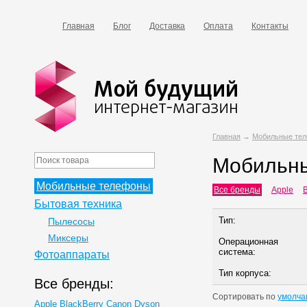
Главная
Блог
Доставка
Оплата
Контакты
Главная
→
Мобильные те
Мобильн
Мобильные телефоны
Все бренды
Apple
B
Бытовая техника
Тип:
Пылесосы
Миксеры
Операционная
система:
Фотоаппараты
Тип корпуса:
Все бренды:
Сортировать по
умолча
Apple
BlackBerry
Canon
Dyson