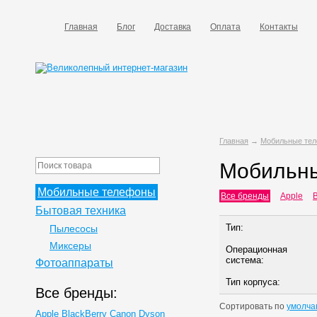
Главная
Блог
Доставка
Оплата
Контакты
Главная
→
Мобильные те
Мобильн
Мобильные телефоны
Все бренды
Apple
B
Бытовая техника
Тип:
Пылесосы
Миксеры
Операционная
система:
Фотоаппараты
Тип корпуса:
Все бренды:
Сортировать по
умолча
Apple
BlackBerry
Canon
Dyson