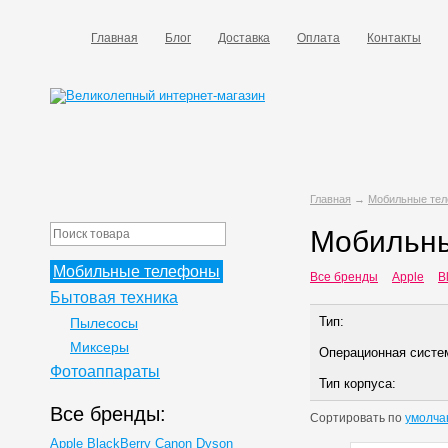
Главная
Блог
Доставка
Оплата
Контакты
Главная
→
Мобильные те
Мобильны
Мобильные телефоны
Все бренды
Apple
B
Бытовая техника
Тип:
Пылесосы
Миксеры
Операционная систе
Фотоаппараты
Тип корпуса:
Все бренды:
Сортировать по
умолча
Apple
BlackBerry
Canon
Dyson