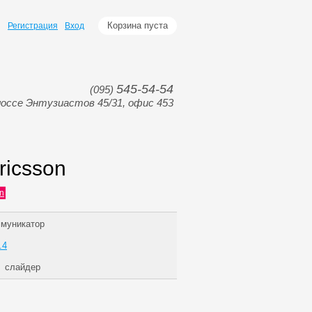
Корзина пуста
Регистрация
Вход
545-54-54
(095)
оссе Энтузиастов 45/31, офис 453
icsson
n
муникатор
.4
слайдер