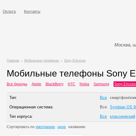
Оплата
Контакты
Москва, ш
Главная
→
Мобильные телефоны
→
Sony Ericsson
Мобильные телефоны Sony Er
Все бренды
Apple
BlackBerry
HTC
Nokia
Samsung
Sony Ericsso
Тип:
Все
смартфон/ком
Операционная система:
Все
Symbian OS 9
Тип корпуса:
Все
классический
Сортировать по
умолчанию
цене
названию