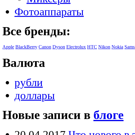
Фотоаппараты
Все бренды:
Apple
BlackBerry
Canon
Dyson
Electrolux
HTC
Nikon
Nokia
Sams
Валюта
рубли
доллары
Новые записи в
блоге
20.04.2017
Что нового в