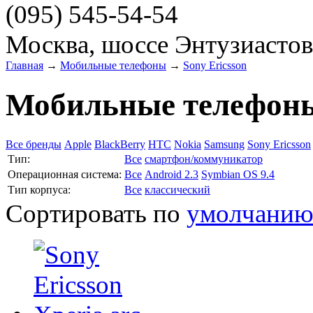
(095)
545-54-54
Москва, шоссе Энтузиастов
Главная
→
Мобильные телефоны
→
Sony Ericsson
Мобильные телефоны
Все бренды
Apple
BlackBerry
HTC
Nokia
Samsung
Sony Ericsson
Тип:
Все
смартфон/коммуникатор
Операционная система:
Все
Android 2.3
Symbian OS 9.4
Тип корпуса:
Все
классический
Сортировать по
умолчани