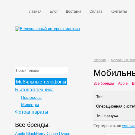
Главная
Блог
Доставка
Оплата
Контакты
Главная
→
Мобильные те
Мобильны
Мобильные телефоны
Все бренды
Apple
B
Бытовая техника
Тип:
Пылесосы
Миксеры
Операционная систе
Фотоаппараты
Тип корпуса:
Все бренды:
Сортировать по
умолча
Apple
BlackBerry
Canon
Dyson