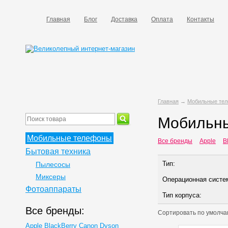
Главная
Блог
Доставка
Оплата
Контакты
Главная
→
Мобильные те
Мобильны
Мобильные телефоны
Все бренды
Apple
B
Бытовая техника
Тип:
Пылесосы
Миксеры
Операционная систе
Фотоаппараты
Тип корпуса:
Все бренды:
Сортировать по
умолча
Apple
BlackBerry
Canon
Dyson