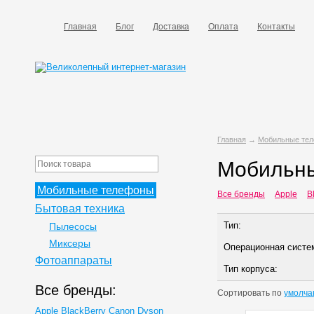
Главная
Блог
Доставка
Оплата
Контакты
Главная
→
Мобильные те
Мобильны
Мобильные телефоны
Все бренды
Apple
B
Бытовая техника
Тип:
Пылесосы
Миксеры
Операционная систе
Фотоаппараты
Тип корпуса:
Все бренды:
Сортировать по
умолча
Apple
BlackBerry
Canon
Dyson