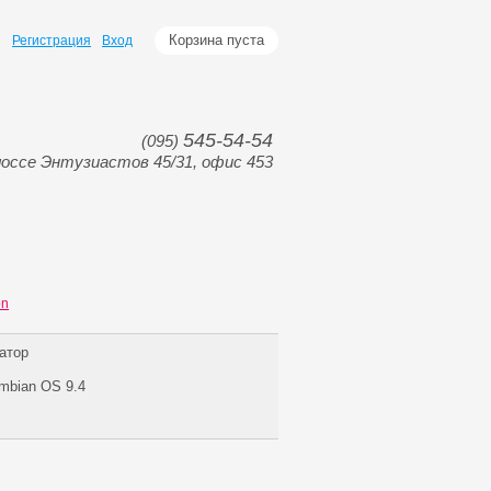
Корзина пуста
Регистрация
Вход
545-54-54
(095)
оссе Энтузиастов 45/31, офис 453
on
атор
mbian OS 9.4