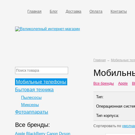
Главная
Блог
Доставка
Оплата
Контакты
Главная
→
Мобильные те
Мобильны
Мобильные телефоны
Все бренды
Apple
B
Бытовая техника
Тип:
Пылесосы
Миксеры
Операционная систе
Фотоаппараты
Тип корпуса:
Все бренды:
Сортировать по
умолча
Apple
BlackBerry
Canon
Dyson