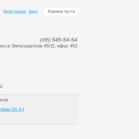
Корзина пуста
Регистрация
Вход
545-54-54
(095)
оссе Энтузиастов 45/31, офис 453
on
атор
mbian OS 9.4