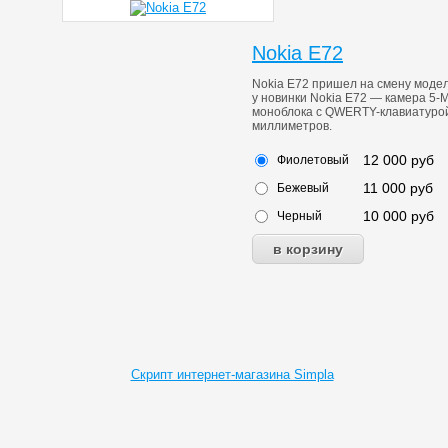
Nokia E72
Nokia E72 пришел на смену модели
у новинки Nokia E72 — камера 5-
моноблока с QWERTY-клавиатурой.
миллиметров.
12 000
руб
Фиолетовый
11 000
руб
Бежевый
10 000
руб
Черный
Скрипт интернет-магазина Simpla