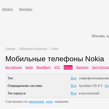
Оплата
Контакты
Москва, ш
Главная
→
Мобильные телефоны
→
Nokia
Мобильные телефоны Nokia
Все бренды
Apple
BlackBerry
HTC
Nokia
Samsung
Sony Ericss
Тип:
Все
смартфон/коммуник
Операционная система:
Все
Symbian OS 9.3
Sy
Тип корпуса:
Все
классический
Сортировать по
умолчанию
цене
названию