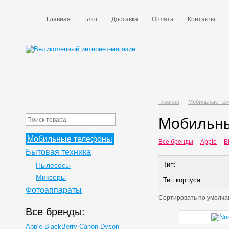
Главная
Блог
Доставка
Оплата
Контакты
Главная
→
Мобильные те
Мобильны
Мобильные телефоны
Все бренды
Apple
B
Бытовая техника
Тип:
Пылесосы
Миксеры
Тип корпуса:
Фотоаппараты
Сортировать по
умолча
Все бренды:
Apple
BlackBerry
Canon
Dyson