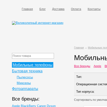
Главная
Блог
Доставка
Оплата
Контакты
Главная
→
Мобильные те
Мобильны
Мобильные телефоны
Все бренды
Apple
B
Бытовая техника
Тип:
Пылесосы
Миксеры
Операционная систе
Фотоаппараты
Тип корпуса:
Все бренды:
Сортировать по
умолча
Apple
BlackBerry
Canon
Dyson