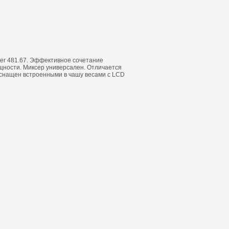
er 481.67. Эффективное сочетание
щности. Миксер универсален. Отличается
 оснащен встроенными в чашу весами с LCD