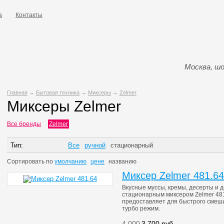
а
Контакты
Москва, шо
Главная
→
Бытовая техника
→
Миксеры
→
Zelmer
Миксеры Zelmer
Все бренды
Zelmer
Тип:
Все
ручной
стационарный
Сортировать по
умолчанию
цене
названию
Миксер Zelmer 481.64
Вкусные муссы, кремы, десерты и
стационарным миксером Zelmer 481
предоставляет для быстрого смеши
турбо режим.
4 000
3 700
руб