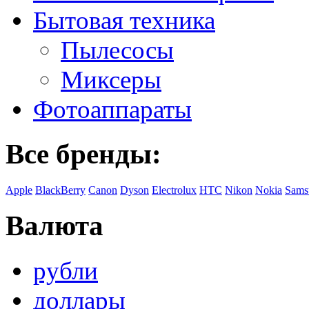
Бытовая техника
Пылесосы
Миксеры
Фотоаппараты
Все бренды:
Apple
BlackBerry
Canon
Dyson
Electrolux
HTC
Nikon
Nokia
Sams
Валюта
рубли
доллары